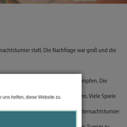
CAMPUSLAUF
nachtsturnier statt. Die Nachfrage war groß und die
atrol“ fingen an, um jeder Punkt zu kämpfen. Die
e den Turniersieg einfahren?
r die anstehende Rückrunde zu tanken. Viele Spiele
 uns helfen, diese Website zu
n Patrol konnte das diesjährige Mitternachtsturnier