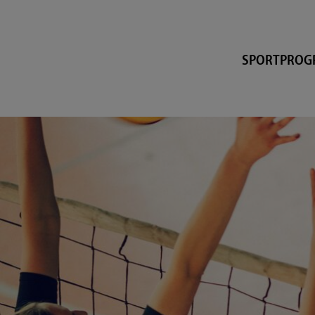
SPORTPRO
UNISPORT-O-MAT
STUDENT-NATUREB
KURSBUCHUNG
EXKURSIONEN
GESUNDHEITSFÖR