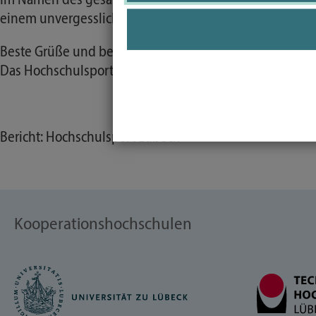
Im Namen des gesamten Hochschulsportteams wollen wir
einem unvergesslichen Abend gemacht! Wir freuen uns sc
Beste Grüße und besinnliche Festtage
Das Hochschulsportteam
Bericht: Hochschulsport Lübeck
Kooperationshochschulen