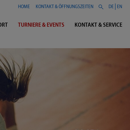
HOME
KONTAKT & ÖFFNUNGSZEITEN
DE
EN
ORT
TURNIERE & EVENTS
KONTAKT & SERVICE
VERANSTALTUNGSKALENDER
KONTAKT & ÖFFNUNGSZEITEN
EVENTBERICHTE
TEAM
MITTTERNACHTSTURNIER
JOBS
WEIHNACHTSBAUMSCHMÜCKWETTBEWERB
TEILNAHMEBEDINGUNGEN
FAHRRAD-AKTIONSTAG
FAQS
HOCHSCHULSPORT-SHOW
MITTSOMMER-TURNIER