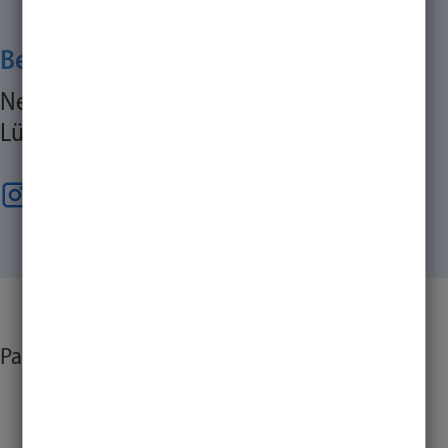
Besuche unsere Social Media Kanäle
Neuigkeiten rund um den Hochschulsport
Lübeck.
Partner & Sponsoren