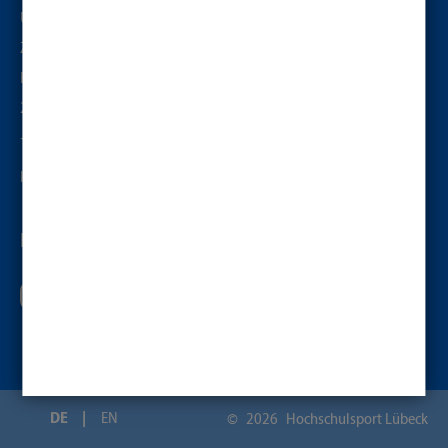
Universität zu Lübeck
ZE Hochschulsport
Ratzeburger Allee 160, Modulbau 58.100, Raum 7
23562
Lübeck
+49 451 3101 2121
kontakt@hochschulsport-luebeck.de
FOLGE UNS AUF
DE
EN
©
2026
Hochschulsport Lübeck