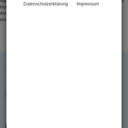
repräsentieren. Damit Du Leistungssport und Studium unter einen
Datenschutzerklärung
Impressum
Hut bekommst, unterstützen wir Dich bestmöglich bei der
Anmeldung und Organisation oder bei der Zusammenstellung
eines Teams.
Kooperationshochschulen