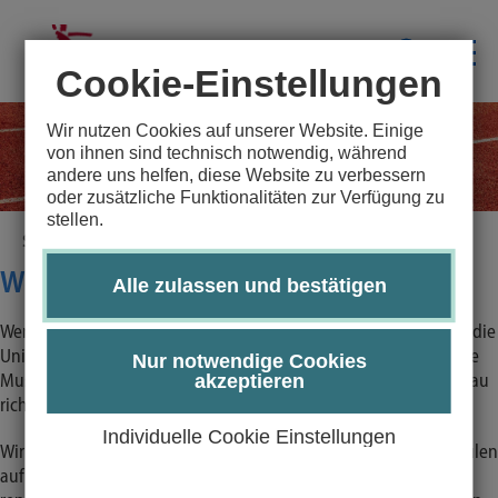
Cookie-Einstellungen
Wir nutzen Cookies auf unserer Website. Einige
von ihnen sind technisch notwendig, während
andere uns helfen, diese Website zu verbessern
oder zusätzliche Funktionalitäten zur Verfügung zu
stellen.
Startseite
Wettkampfsport
Spitzensport
Wettkämpfe im Hochschulsport
Alle zulassen und bestätigen
Wenn Du Lust hast Dich sportlich mit anderen zu messen und für die
Universität zu Lübeck, die Technische Hochschule Lübeck oder die
Nur notwendige Cookies
akzeptieren
Musikhochschule Lübeck an den Start zu gehen, bist Du hier genau
richtig!
Individuelle Cookie Einstellungen
Wir suchen immer nach Athlet*innen, die die Lübecker Hochschulen
auf regionalen, nationalen oder internationalen Wettkämpfen