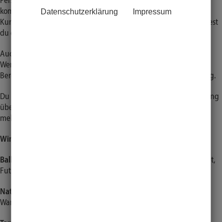
Persönlichkeiten zur
Erweiterung unseres Kursangebots
in den
kommenden Semestern. Egal ob du bereits Erfahrung als
Datenschutzerklärung
Impressum
Kursleiter*in hast oder neu durchstarten möchtest – bei uns findest
du eine Plattform, um deine Leidenschaft mit anderen zu teilen.
Auch abseits der Sporthalle freuen wir uns über Unterstützung:
Wenn du Interesse an Eventplanung hast oder gerne kreativ im
Bereich Social Media unterwegs bist, bist du bei uns genau richtig.
Du möchtest deine Leidenschaft mit anderen teilen, Verantwortung
übernehmen und den Hochschulsport aktiv mitgestalten? Dann
melde dich bei uns unter
kontakt@hochschulsport-luebeck.de
Wir suchen aktuell Kursleiter*innen für:
Ballsportliebhaber*innen:
Volleyball, Beach-Volleyball, Roundnet,
Futsal, Tischtennis
Natur-/Wassersportfans:
Segeln, Kanu & Kajak,
Wanderexkursionen, SUP