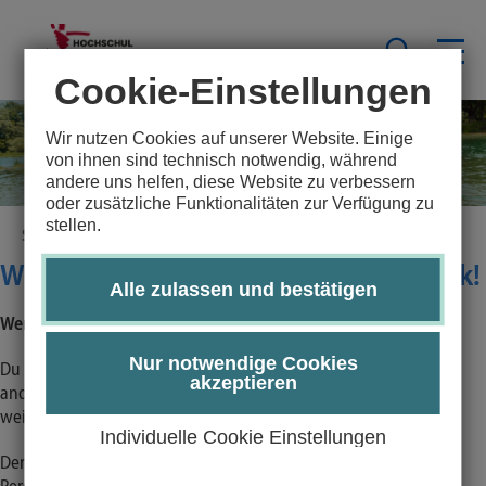
Cookie-Einstellungen
Wir nutzen Cookies auf unserer Website. Einige
von ihnen sind technisch notwendig, während
andere uns helfen, diese Website zu verbessern
oder zusätzliche Funktionalitäten zur Verfügung zu
stellen.
Startseite
Kontakt & Service
Jobs
Werde Teil des Hochschulsports Lübeck!
Alle zulassen und bestätigen
Werde Teil des Hochschulsports Lübeck!
Nur notwendige Cookies
Du liebst Sport, Bewegung und Teamwork? Du hast Spaß daran,
akzeptieren
andere zu motivieren, zu begeistern und dein Wissen
weiterzugeben? Dann haben wir genau das Richtige für dich!
Individuelle Cookie Einstellungen
Der
Hochschulsport Lübeck
sucht engagierte und motivierte