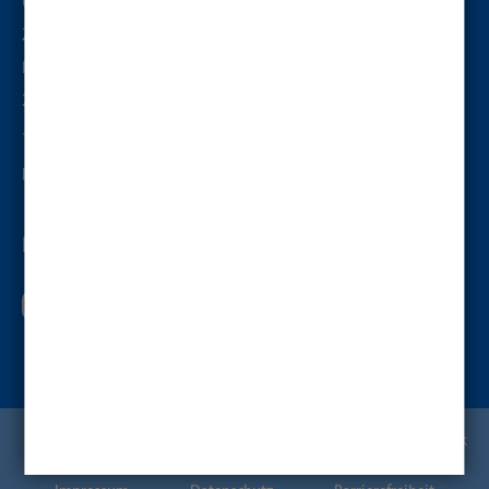
Universität zu Lübeck
ZE Hochschulsport
Ratzeburger Allee 160, Modulbau 58.100, Raum 7
23562
Lübeck
+49 451 3101 2121
kontakt@hochschulsport-luebeck.de
FOLGE UNS AUF
DE
EN
©
2026
Hochschulsport Lübeck