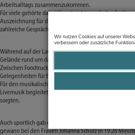
Arbeitsalltags zusammenzukommen.
Für viele gehörte dabei längst nicht nur die Laufzeit z
Auszeichnung für den kreativsten Staffelstab sorgte auc
zahlreiche Gespräche und einige Schmunzler am Strec
Wir nutzen Cookies auf unserer Websi
verbessern oder zusätzliche Funktiona
Während auf der Laufstrecke um Sekunden gekämpft wur
Gelände rund um das Sommerfest.
Zwischen Foodtrucks, Aktionsständen und Sitzgelegenh
Gelegenheiten für Begegnungen und Gespräche.
Für den musikalischen Rahmen sorgten die „Questionna
Livemusik begleiteten und für eine entspannte Atmo
sorgten.
Auch sportlich gab es bemerkenswerte Leistungen. Übe
gewann bei den Frauen Johanna Schulz in 19:28 Minute