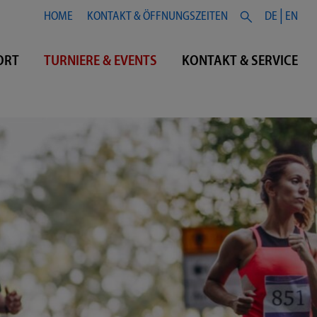
HOME
KONTAKT & ÖFFNUNGSZEITEN
DE
EN
ORT
TURNIERE & EVENTS
KONTAKT & SERVICE
VERANSTALTUNGSKALENDER
KONTAKT & ÖFFNUNGSZEITEN
EVENTBERICHTE
TEAM
MITTTERNACHTSTURNIER
JOBS
WEIHNACHTSBAUMSCHMÜCKWETTBEWERB
TEILNAHMEBEDINGUNGEN
FAHRRAD-AKTIONSTAG
FAQS
HOCHSCHULSPORT-SHOW
MITTSOMMER-TURNIER