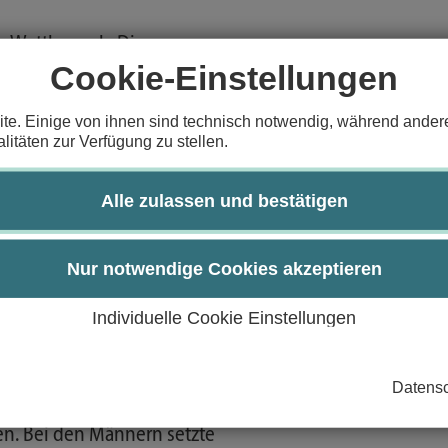
um Wettbewerb. Die
Cookie-Einstellungen
h in diesem Jahr für
kenrand.
te. Einige von ihnen sind technisch notwendig, während andere
litäten zur Verfügung zu stellen.
de, füllte sich das
Alle zulassen und bestätigen
eiten entstanden viele
Nur notwendige Cookies akzeptieren
ires“, die den Abend mit
sphäre auf dem Campus
Individuelle Cookie Einstellungen
Datensc
r die Distanz von 5 km
n. Bei den Männern setzte