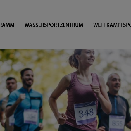
GRAMM
WASSERSPORTZENTRUM
WETTKAMPFSP
SPORTSTÄTTE
NACHRICHTEN
OOST
SPORTARTEN
ARCHIV
SPITZENSPORT
DERUNG