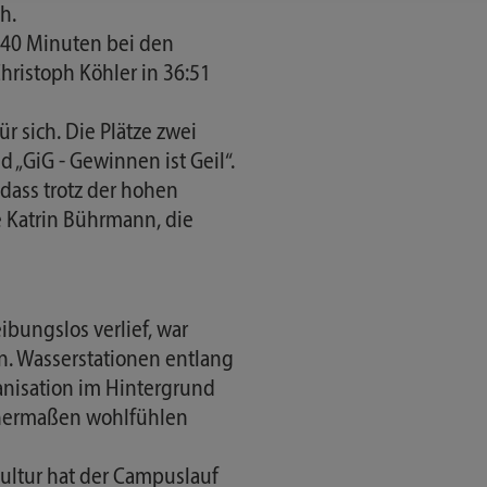
ch.
2:40 Minuten bei den
hristoph Köhler in 36:51
r sich. Die Plätze zwei
„GiG - Gewinnen ist Geil“.
dass trotz der hohen
e Katrin Bührmann, die
ibungslos verlief, war
en. Wasserstationen entlang
anisation im Hintergrund
ichermaßen wohlfühlen
ltur hat der Campuslauf