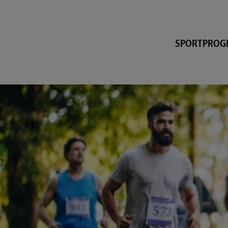
SPORTPRO
UNISPORT-O-MAT
STUDENT-NATUREB
KURSBUCHUNG
EXKURSIONEN
GESUNDHEITSFÖR